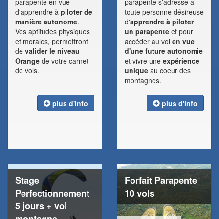
parapente en vue
parapente s'adresse à
d'apprendre à
piloter de
toute personne désireuse
manière autonome
.
d'
apprendre à piloter
Vos aptitudes physiques
un parapente
et pour
et morales, permettront
accéder au vol
en vue
de
valider le niveau
d'une future autonomie
Orange
de votre carnet
et vivre une
expérience
de vols.
unique
au coeur des
montagnes.
plus d'info
plus d'info
Stage
Forfait Parapente
Perfectionnement
10 vols
5 jours + vol
montagne