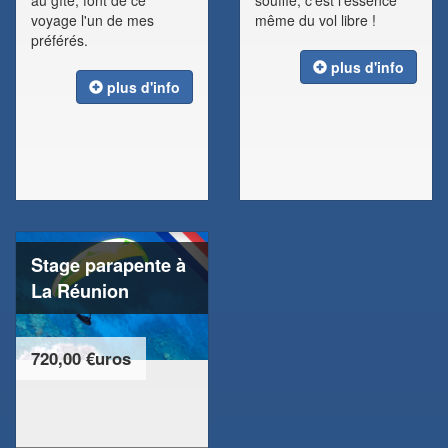
au gîte, font de ce
souffle, c'est l'essence
voyage l'un de mes
même du vol libre !
préférés.
plus d'info
plus d'info
Stage parapente à
La Réunion
720,00 €uros