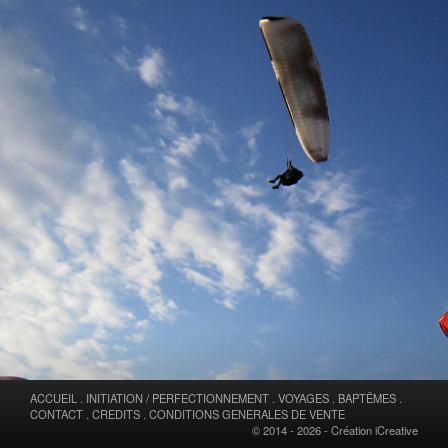
ACCUEIL
.
INITIATION / PERFECTIONNEMENT
.
VOYAGES
.
BAPTÊMES
.
CONTACT
.
CREDITS
.
CONDITIONS GENERALES DE VENTE
© 2014 - 2026 -
Création iCreative