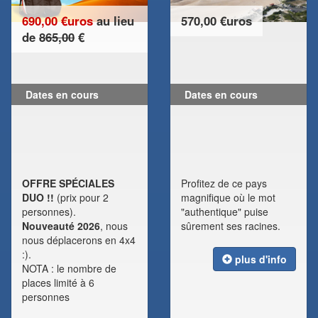
690,00 €uros
au lieu
570,00 €uros
de
865,00
€
Dates en cours
Dates en cours
OFFRE SPÉCIALES
Profitez de ce pays
DUO !!
(prix pour 2
magnifique où le mot
personnes).
"authentique" puise
Nouveauté 2026
, nous
sûrement ses racines.
nous déplacerons en 4x4
:).
plus d'info
NOTA : le nombre de
places limité à 6
personnes