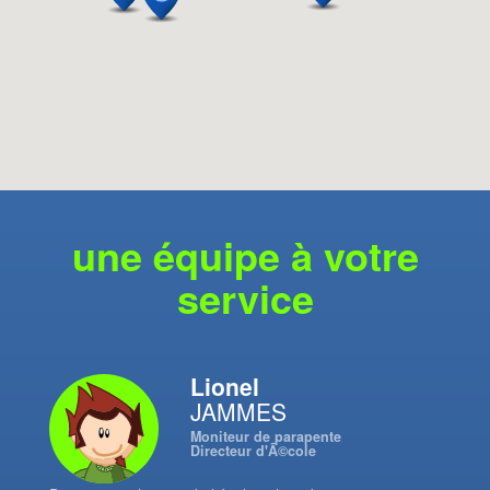
une équipe à votre
service
Lionel
JAMMES
Moniteur de parapente
Directeur d'Ã©cole