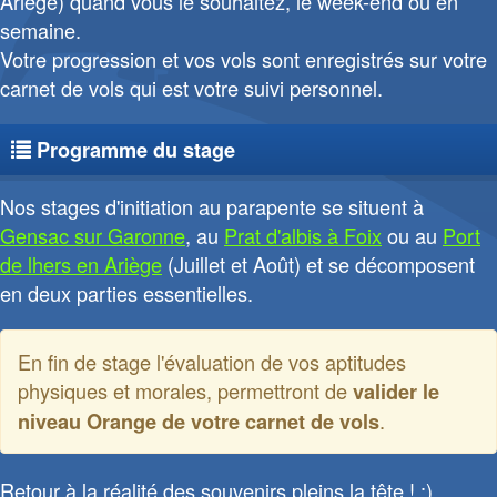
Ariège) quand vous le souhaitez, le week-end ou en
semaine.
Votre progression et vos vols sont enregistrés sur votre
carnet de vols qui est votre suivi personnel.
Programme du stage
Nos stages d'initiation au parapente se situent à
Gensac sur Garonne
, au
Prat d'albis à Foix
ou au
Port
de lhers en Ariège
(Juillet et Août) et se décomposent
en deux parties essentielles.
En fin de stage l'évaluation de vos aptitudes
physiques et morales, permettront de
valider le
.
niveau Orange de votre carnet de vols
Retour à la réalité des souvenirs pleins la tête ! :)