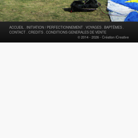
ACCUEIL
.
INITIATION / PERFECTIONNEMENT
.
VOYAGES
.
BAPTÊMES
.
CONTACT
.
CREDITS
.
CONDITIONS GENERALES DE VENTE
© 2014 - 2026 -
Création iCreative