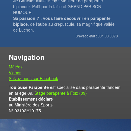
JP Cartelier alias JP Fly : Moniteur de parapente
biplaceur. Petit par la taille et GRAND PAR SON
HUMOUR.
Sa passion ? : vous faire découvrir en parapente
biplace
, de l'aube au crépuscule, sa magnifique vallée
de Luchon.
Brevet d'état : 031 00 0370
Navigation
Météos
Vidéos
Suivez-nous sur Facebook
Toulouse Parapente
est spécialisé dans parapente tandem
en ariege 09,
Stage parapente à Foix (09)
Etablissement déclaré
au Ministère des Sports
N° 03102ET0175