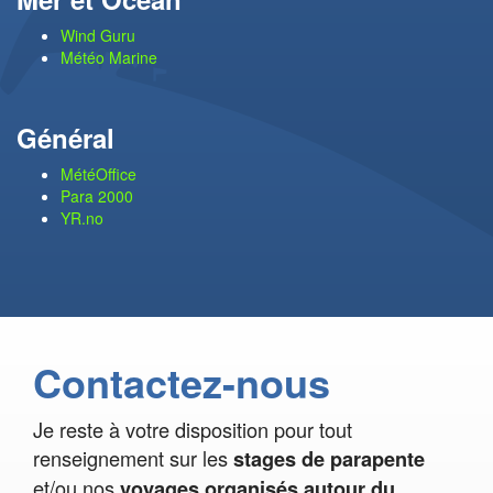
Wind Guru
Météo Marine
Général
MétéOffice
Para 2000
YR.no
Contactez-nous
Je reste à votre disposition pour tout
renseignement sur les
stages de parapente
et/ou nos
voyages organisés autour du