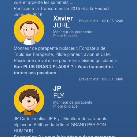
vole et arpente les sommets ...
Participe à la Transdromoise 2015 et à la Redbull
éléments 2015
Xavier
Brevet d'état : 031 05 0248
JURÉ
Moniteur de parapente
Pilote bi-place
Moniteur de parapente biplaceur, Fondateur de
Toulouse Parapente, Pilote planeur, avion et ULM.
Passionné de vol et né pour être « oiseau qui plane ».
Son PLUS GRAND PLAISIR ? : Vous transmettre
toutes ses passions
.
Brevet d'état : 038 01 0800
JP
FLY
Moniteur de parapente
Pilote bi-place
JP Cartelier alias JP Fly : Moniteur de parapente
biplaceur. Petit par la taille et GRAND PAR SON
HUMOUR.
Sa passion ? : vous faire découvrir en parapente