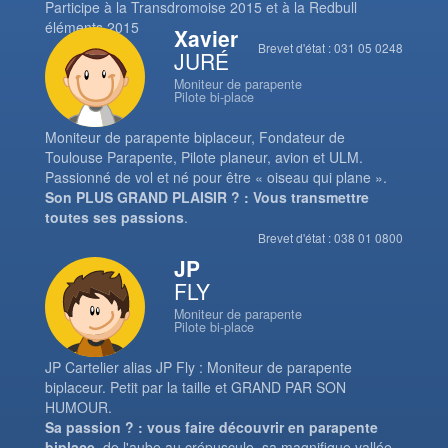
Participe à la Transdromoise 2015 et à la Redbull
éléments 2015
Xavier
Brevet d'état : 031 05 0248
JURÉ
Moniteur de parapente
Pilote bi-place
Moniteur de parapente biplaceur, Fondateur de
Toulouse Parapente, Pilote planeur, avion et ULM.
Passionné de vol et né pour être « oiseau qui plane ».
Son PLUS GRAND PLAISIR ? : Vous transmettre
toutes ses passions
.
Brevet d'état : 038 01 0800
JP
FLY
Moniteur de parapente
Pilote bi-place
JP Cartelier alias JP Fly : Moniteur de parapente
biplaceur. Petit par la taille et GRAND PAR SON
HUMOUR.
Sa passion ? : vous faire découvrir en parapente
biplace
, de l'aube au crépuscule, sa magnifique vallée