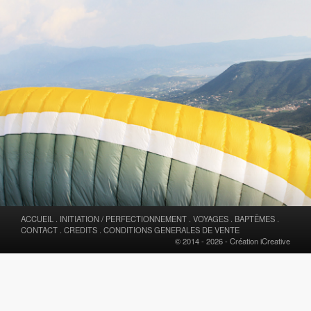
ACCUEIL
.
INITIATION / PERFECTIONNEMENT
.
VOYAGES
.
BAPTÊMES
.
CONTACT
.
CREDITS
.
CONDITIONS GENERALES DE VENTE
© 2014 - 2026 -
Création iCreative