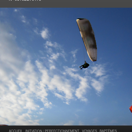
ACCUEIL
.
INITIATION / PERFECTIONNEMENT
.
VOYAGES
.
BAPTÊMES
.