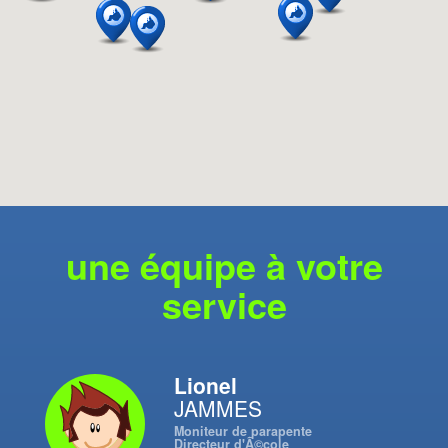
une équipe à votre
service
Lionel
JAMMES
Moniteur de parapente
Directeur d'Ã©cole