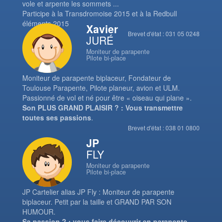
vole et arpente les sommets ...
Participe à la Transdromoise 2015 et à la Redbull
éléments 2015
Xavier
Brevet d'état : 031 05 0248
JURÉ
Moniteur de parapente
Pilote bi-place
Moniteur de parapente biplaceur, Fondateur de
Toulouse Parapente, Pilote planeur, avion et ULM.
Passionné de vol et né pour être « oiseau qui plane ».
Son PLUS GRAND PLAISIR ? : Vous transmettre
toutes ses passions
.
Brevet d'état : 038 01 0800
JP
FLY
Moniteur de parapente
Pilote bi-place
JP Cartelier alias JP Fly : Moniteur de parapente
biplaceur. Petit par la taille et GRAND PAR SON
HUMOUR.
Sa passion ? : vous faire découvrir en parapente