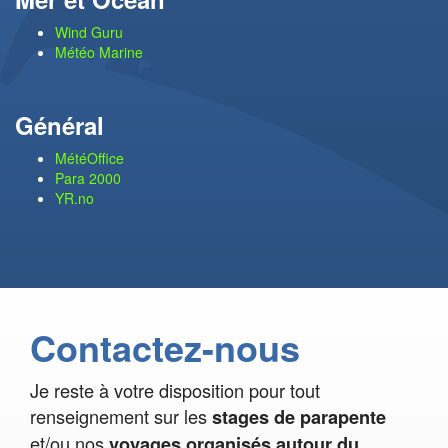
Wind Guru
Météo Marine
Général
MétéOffice
Para 2000
YR.no
Contactez-nous
Je reste à votre disposition pour tout
renseignement sur les
stages de parapente
et/ou nos
voyages organisés autour du