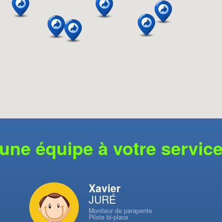
une équipe à votre servic
Xavier
JURÉ
Moniteur de parapente
Pilote bi-place