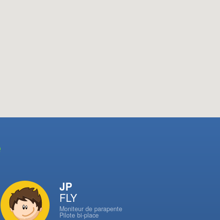
e
JP
FLY
Moniteur de parapente
Pilote bi-place