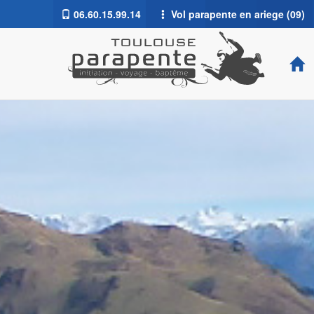
06.60.15.99.14
Vol parapente en ariege (09)