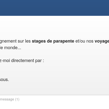
eignement sur les
et/ou nos
stages de parapente
voyag
le monde...
-moi directement par :
sous.