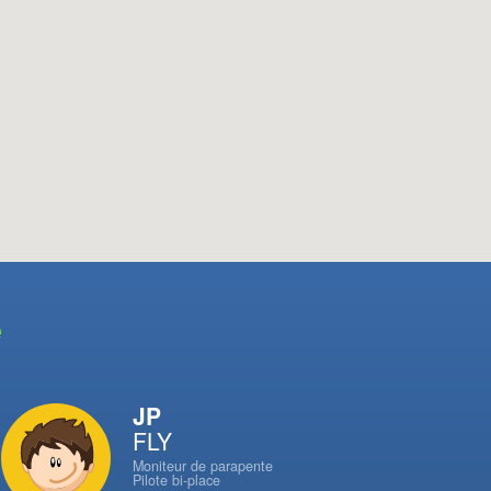
e
JP
FLY
Moniteur de parapente
Pilote bi-place