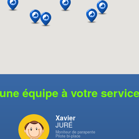
une équipe à votre servic
Xavier
JURÉ
Moniteur de parapente
Pilote bi-place