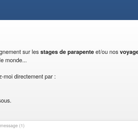
eignement sur les
et/ou nos
stages de parapente
voyag
le monde...
-moi directement par :
sous.