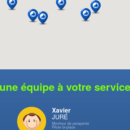
une équipe à votre servic
Xavier
JURÉ
Moniteur de parapente
Pilote bi-place