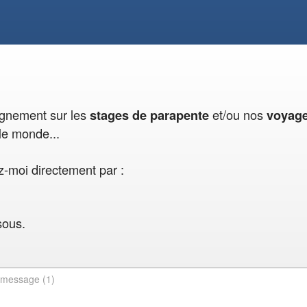
eignement sur les
et/ou nos
stages de parapente
voyag
le monde...
-moi directement par :
sous.