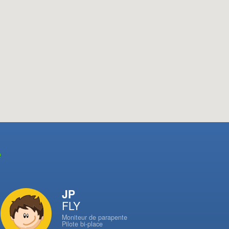
e
JP
FLY
Moniteur de parapente
Pilote bi-place