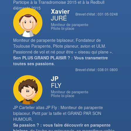
Participe à la Transdromoise 2015 et à la Redbull
éléments 2015
Xavier
Brevet d'état : 031 05 0248
JURÉ
Moniteur de parapente
Pilote bi-place
Moniteur de parapente biplaceur, Fondateur de
Toulouse Parapente, Pilote planeur, avion et ULM.
Passionné de vol et né pour être « oiseau qui plane ».
Son PLUS GRAND PLAISIR ? : Vous transmettre
toutes ses passions
.
Brevet d'état : 038 01 0800
JP
FLY
Moniteur de parapente
Pilote bi-place
JP Cartelier alias JP Fly : Moniteur de parapente
biplaceur. Petit par la taille et GRAND PAR SON
HUMOUR.
Sa passion ? : vous faire découvrir en parapente
biplace
, de l'aube au crépuscule, sa magnifique vallée