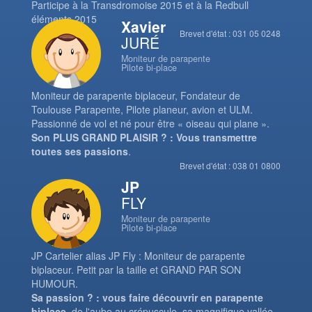
Participe à la Transdromoise 2015 et à la Redbull
éléments 2015
Xavier
Brevet d'état : 031 05 0248
JURÉ
Moniteur de parapente
Pilote bi-place
Moniteur de parapente biplaceur, Fondateur de
Toulouse Parapente, Pilote planeur, avion et ULM.
Passionné de vol et né pour être « oiseau qui plane ».
Son PLUS GRAND PLAISIR ? : Vous transmettre
toutes ses passions
.
Brevet d'état : 038 01 0800
JP
FLY
Moniteur de parapente
Pilote bi-place
JP Cartelier alias JP Fly : Moniteur de parapente
biplaceur. Petit par la taille et GRAND PAR SON
HUMOUR.
Sa passion ? : vous faire découvrir en parapente
biplace
, de l'aube au crépuscule, sa magnifique vallée