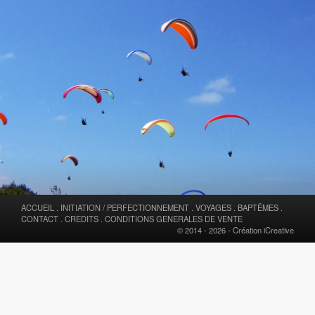
ACCUEIL
.
INITIATION / PERFECTIONNEMENT
.
VOYAGES
.
BAPTÊMES
.
CONTACT
.
CREDITS
.
CONDITIONS GENERALES DE VENTE
© 2014 - 2026 -
Création iCreative