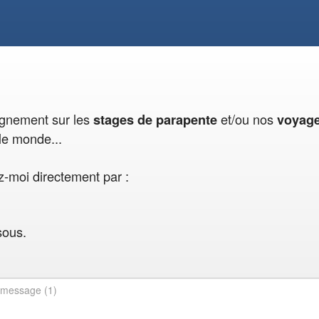
eignement sur les
et/ou nos
stages de parapente
voyag
le monde...
-moi directement par :
sous.