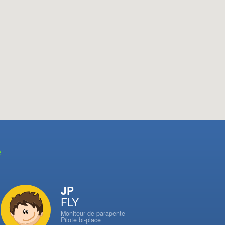
e
JP
FLY
Moniteur de parapente
Pilote bi-place