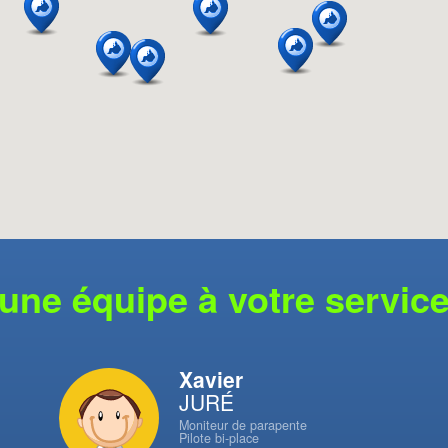
une équipe à votre servic
Xavier
JURÉ
Moniteur de parapente
Pilote bi-place