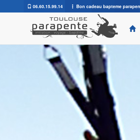
06.60.15.99.14
Bon cadeau bapteme parapente