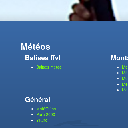
Météos
Balises ffvl
Mont
Balises meteo
Mét
Mét
Mét
Mét
Mé
Général
MétéOffice
Para 2000
YR.no