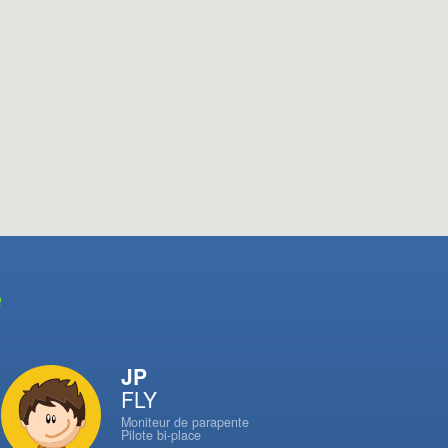
e
JP
FLY
Moniteur de parapente
Pilote bi-place