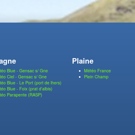
agne
Plaine
éo Blue - Gensac s/ Gne
Météo France
éo Ciel - Gensac s/ Gne
Plein Champ
éo Blue - Le Port (port de lhers)
éo Blue - Foix (prat d'albis)
téo Parapente (RASP)