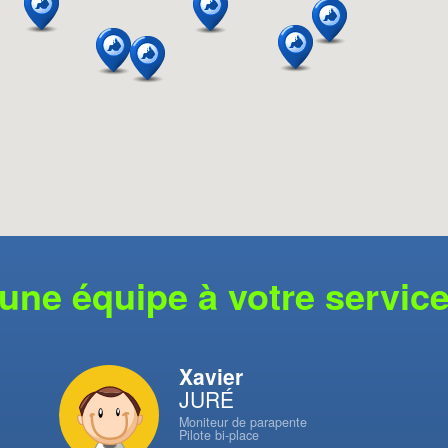
une équipe à votre servic
Xavier
JURÉ
Moniteur de parapente
Pilote bi-place