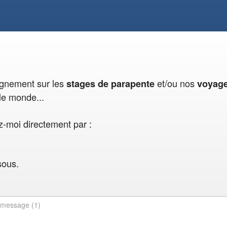
eignement sur les
et/ou nos
stages de parapente
voyag
le monde...
-moi directement par :
sous.