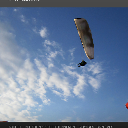
ACCUEIL
.
INITIATION / PERFECTIONNEMENT
.
VOYAGES
.
BAPTÊMES
.