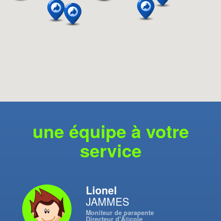
une équipe à votre
service
Lionel
JAMMES
Moniteur de parapente
Directeur d'Ã©cole