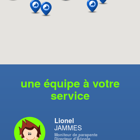
une équipe à votre
service
Lionel
JAMMES
Moniteur de parapente
Directeur d'Ã©cole