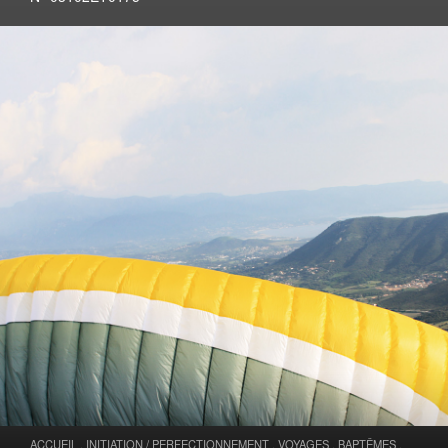
ACCUEIL
.
INITIATION / PERFECTIONNEMENT
.
VOYAGES
.
BAPTÊMES
.