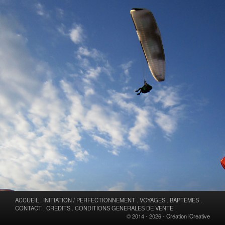
ACCUEIL
.
INITIATION / PERFECTIONNEMENT
.
VOYAGES
.
BAPTÊMES
.
CONTACT
.
CREDITS
.
CONDITIONS GENERALES DE VENTE
© 2014 - 2026 -
Création iCreative