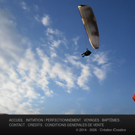
ACCUEIL
.
INITIATION / PERFECTIONNEMENT
.
VOYAGES
.
BAPTÊMES
.
CONTACT
.
CREDITS
.
CONDITIONS GENERALES DE VENTE
© 2014 - 2026 -
Création iCreative