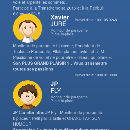
vole et arpente les sommets ...
Participe à la Transdromoise 2015 et à la Redbull
éléments 2015
Xavier
Brevet d'état : 031 05 0248
JURÉ
Moniteur de parapente
Pilote bi-place
Moniteur de parapente biplaceur, Fondateur de
Toulouse Parapente, Pilote planeur, avion et ULM.
Passionné de vol et né pour être « oiseau qui plane ».
Son PLUS GRAND PLAISIR ? : Vous transmettre
toutes ses passions
.
Brevet d'état : 038 01 0800
JP
FLY
Moniteur de parapente
Pilote bi-place
JP Cartelier alias JP Fly : Moniteur de parapente
biplaceur. Petit par la taille et GRAND PAR SON
HUMOUR.
Sa passion ? : vous faire découvrir en parapente