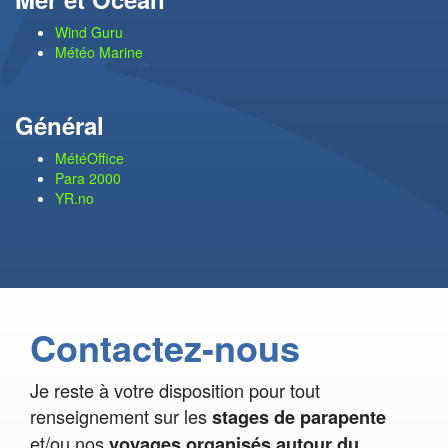
Wind Guru
Météo Marine
Général
MétéOffice
Para 2000
YR.no
Contactez-nous
Je reste à votre disposition pour tout
renseignement sur les
stages de parapente
et/ou nos
voyages organisés autour du