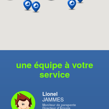
une équipe à votre
service
Lionel
JAMMES
Moniteur de parapente
Directeur d'Ã©cole