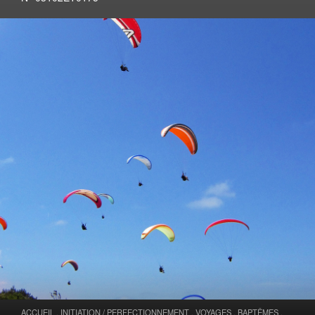
ACCUEIL
.
INITIATION / PERFECTIONNEMENT
.
VOYAGES
.
BAPTÊMES
.